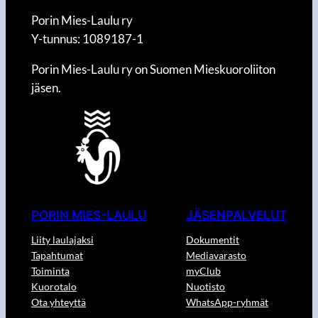
Porin Mies-Laulu ry
Y-tunnus: 1089187-1
Porin Mies-Laulu ry on Suomen Mieskuoroliiton
jäsen.
PORIN MIES-LAULU
JÄSENPALVELUT
Liity laulajaksi
Dokumentit
Tapahtumat
Mediavarasto
Toiminta
myClub
Kuorotalo
Nuotisto
Ota yhteyttä
WhatsApp-ryhmät