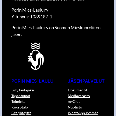
Porin Mies-Laulu ry
Y-tunnus: 1089187-1
Porin Mies-Laulu ry on Suomen Mieskuoroliiton
jäsen.
PORIN MIES-LAULU
JÄSENPALVELUT
Liity laulajaksi
Dokumentit
Tapahtumat
Mediavarasto
Toiminta
myClub
Kuorotalo
Nuotisto
Ota yhteyttä
WhatsApp-ryhmät