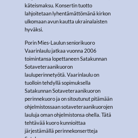
käteismaksu. Konsertin tuotto
lahjoitetaan lyhentämättömänä kirkon
ulkomaan avun kautta ukrainalaisten
hyväksi.
Porin Mies-Laulun seniorikuoro
Vaarinlaulu jatkaa vuonna 2006
toimintansa lopettaneen Satakunnan
Sotaveteraanikuoron
lauluperinnetyötä. Vaarinlaulu on
tuolloin tehdyllä sopimuksella
Satakunnan Sotaveteraanikuoron
perinnekuoro ja on sitoutunut pitämään
ohjelmistossaan sotaveteraanikuorojen
lauluja oman ohjelmistonsa ohella. Tätä
tehtävää kuoro kunnioittaa
järjestämällä perinnekonsertteja