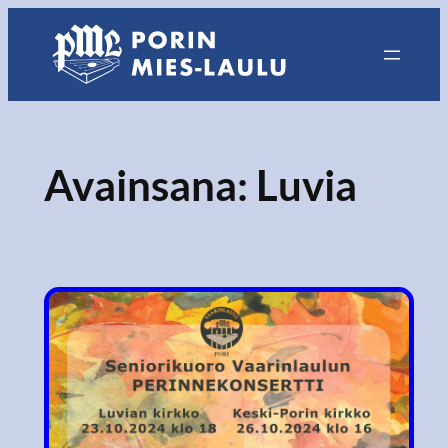
Siirry
sisältöön
Avainsana:
Luvia