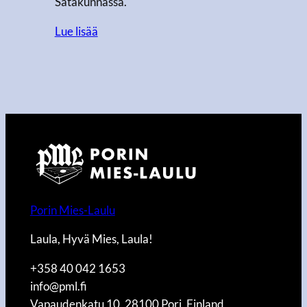
Satakunnassa.
Lue lisää
Porin Mies-Laulu
Laula, Hyvä Mies, Laula!
+358 40 042 1653
info@pml.fi
Vapaudenkatu 10, 28100 Pori, Finland