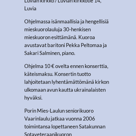
Luvian kirkko / Luvian kirkkotie 14,
Luvia
Ohjelmassa isänmaallisia ja hengellisiä
mieskuorolauluja 30-henkisen
mieskuoron esittämänä. Kuoroa
avustavat baritoni Pekka Peltomaa ja
Sakari Salminen, piano.
Ohjelma 10 € ovelta ennen konserttia,
käteismaksu. Konsertin tuotto
lahjoitetaan lyhentämättömänä kirkon
ulkomaan avun kautta ukrainalaisten
hyväksi.
Porin Mies-Laulun seniorikuoro
Vaarinlaulu jatkaa vuonna 2006
toimintansa lopettaneen Satakunnan
Sotaveteraanikuoron