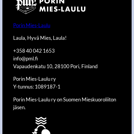
Porin Mies-Laulu
Laula, Hyvä Mies, Laula!
+358 40 042 1653
info@pml.fi
Vapaudenkatu 10, 28100 Pori, Finland
Porin Mies-Laulu ry
Y-tunnus: 1089187-1
Porin Mies-Laulu ry on Suomen Mieskuoroliiton
jäsen.