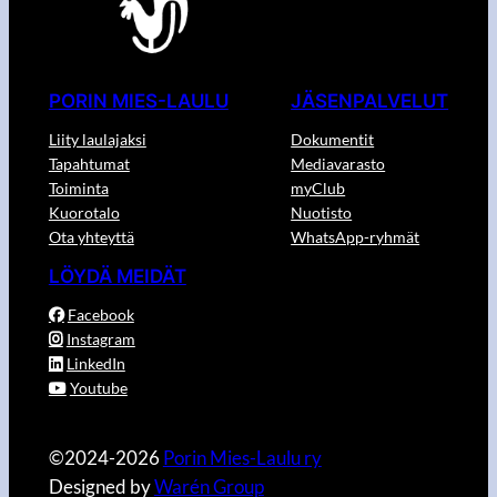
PORIN MIES-LAULU
JÄSENPALVELUT
Liity laulajaksi
Dokumentit
Tapahtumat
Mediavarasto
Toiminta
myClub
Kuorotalo
Nuotisto
Ota yhteyttä
WhatsApp-ryhmät
LÖYDÄ MEIDÄT
Facebook
Instagram
LinkedIn
Youtube
©2024-2026
Porin Mies-Laulu ry
Designed by
Warén Group