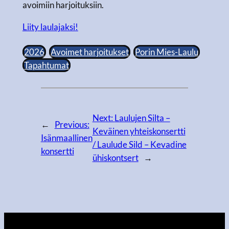
avoimiin harjoituksiin.
Liity laulajaksi!
2026
Avoimet harjoitukset
Porin Mies-Laulu
Tapahtumat
Next:
Laulujen Silta –
←
Previous:
Keväinen yhteiskonsertti
Isänmaallinen
/ Laulude Sild – Kevadine
konsertti
ühiskontsert
→