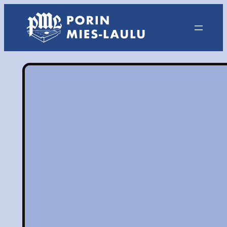
Siirry
sisältöön