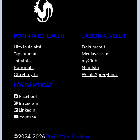
PORIN MIES-LAULU
JÄSENPALVELUT
Liity laulajaksi
Dokumentit
Tapahtumat
Mediavarasto
Toiminta
myClub
Kuorotalo
Nuotisto
Ota yhteyttä
WhatsApp-ryhmät
LÖYDÄ MEIDÄT
Facebook
Instagram
LinkedIn
Youtube
©2024-2026
Porin Mies-Laulu ry